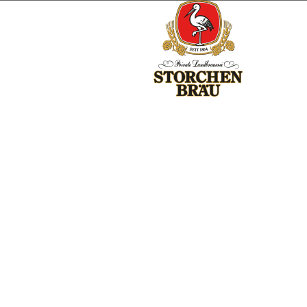
Brauerei
Frisches Bier aus der privaten
Landbrauerei!
Mitten im Unterallgäu, im schönen Voralpenland, liegt die
Heimat der Storchenbräu – der privaten Landbrauerei. Hier wird
schon seit über 200 Jahren Bier im Namen des Storches
gebraut. Unser heimischer Wappenvogel steht dabei nicht nur
für eine intakte Natur, sondern auch für charaktervolle,
handwerklich gebraute Biere aus der Region – und das streng
nach dem Reinheitsgebot von 1516! Diese Qualität verdanken
wir in erster Linie auch dem Können, Erfahrung, Sorgfalt und
Fingerspitzengefühl unserer Mitarbeiter, die ausgewählte
Rohstoffe aus der Region zu Bieren der Spitzenklasse veredeln.