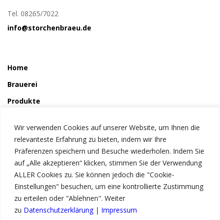
Tel. 08265/7022
info@storchenbraeu.de
Home
Brauerei
Produkte
So wird´s gemacht
Wir verwenden Cookies auf unserer Website, um Ihnen die
Störchle
relevanteste Erfahrung zu bieten, indem wir Ihre
Präferenzen speichern und Besuche wiederholen. Indem Sie
auf „Alle akzeptieren“ klicken, stimmen Sie der Verwendung
Service
ALLER Cookies zu. Sie können jedoch die "Cookie-
News
Einstellungen" besuchen, um eine kontrollierte Zustimmung
zu erteilen oder "Ablehnen". Weiter
Kontakt
zu
Datenschutzerklärung
|
Impressum
Impressum