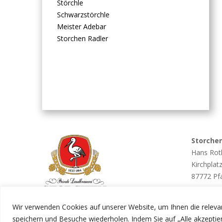
Störchle
Schwarzstörchle
Meister Adebar
Storchen Radler
Storche
Hans Rot
Kirchplat
87772 Pf
Tel. 082
Wir verwenden Cookies auf unserer Website, um Ihnen die relevan
info@st
speichern und Besuche wiederholen. Indem Sie auf „Alle akzepti