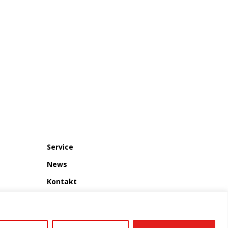
bgang
Verfügbare Gebindegrößen: 20 X 0,33 L Flaschen
Service
News
Kontakt
Impressum
Datenschutzerklärung