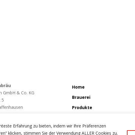
Verkostungsnotiz
Farbe:
Haselnuss
Nase:
Röstmalznoten, Karamellsüße
Gaumen:
Runde malzige Süße, Röstmalznoten, leichte Bittere im A
nbräu
Home
h GmbH & Co. KG
Brauerei
z 5
affenhausen
Produkte
So wird´s gemacht
65/7022
teste Erfahrung zu bieten, indem wir Ihre Präferenzen
Störchle
orchenbraeu.de
eren“ klicken, stimmen Sie der Verwendung ALLER Cookies zu.