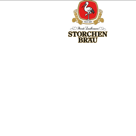
heutiges Bräustüble) reicht bis ins frühe 17. Jahrhundert zurück und 
enwirt Jakob Schedl erwähnt. In den nachfolgenden Jahrzehnten führ
em Anbau bzw. Ausbau zu einer kleinen Brauerei hinterhalb der Storche
u Pfaffenhausen