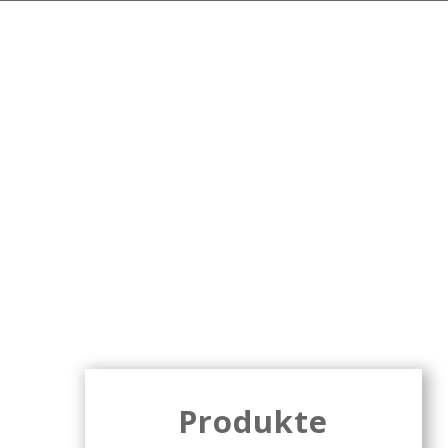
Historie
Brautradition seit 1804
Die Geschichte der Storchenwirtschaft in Pfaffenhausen (
Storchenbrauerei. Im Jahr 1633 wird erstmals der Stork
Gaststätte. Erst im Jahr 1804 ist in der Chronik von ein
Geschichte der Storchenbrä
Produkte