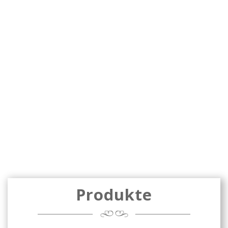
belebt
AdminStorchenbraeu
Mai 2, 2017
Mercedes LKW L3500
,
Storchenbräu LKW
0 comments
Read more
Produkte