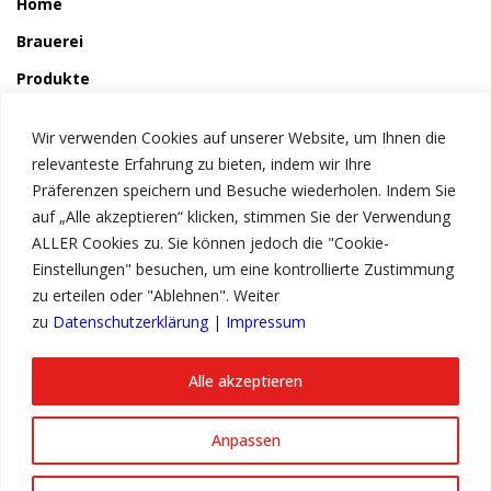
Home
Brauerei
Produkte
So wird´s gemacht
Wir verwenden Cookies auf unserer Website, um Ihnen die
Störchle
relevanteste Erfahrung zu bieten, indem wir Ihre
Präferenzen speichern und Besuche wiederholen. Indem Sie
auf „Alle akzeptieren“ klicken, stimmen Sie der Verwendung
Service
ALLER Cookies zu. Sie können jedoch die "Cookie-
News
Einstellungen" besuchen, um eine kontrollierte Zustimmung
zu erteilen oder "Ablehnen". Weiter
Kontakt
zu
Datenschutzerklärung
|
Impressum
Impressum
Datenschutzerklärung
Alle akzeptieren
Anpassen
© Copyright 2023 Storchenbräu