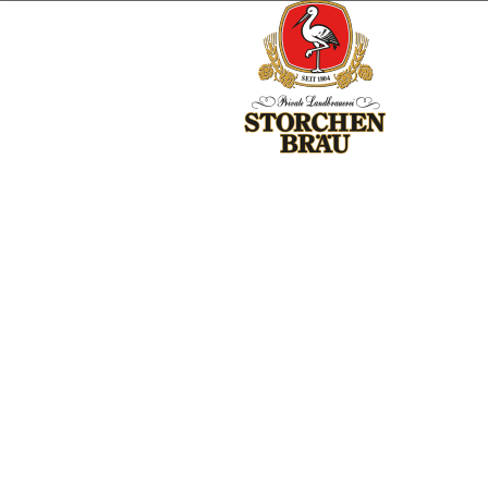
Alter Storchenbräu Lkw wieder