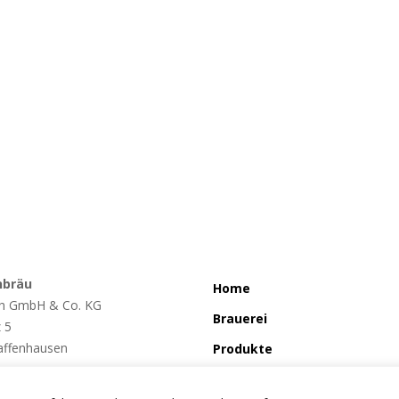
nbräu
Home
h GmbH & Co. KG
Brauerei
z 5
affenhausen
Produkte
So wird´s gemacht
65/7022