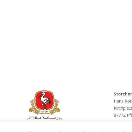
Storche
Hans Rot
Kirchplat
87772 Pf
Tel. 082