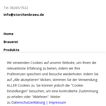
Tel. 08265/7022
info@storchenbraeu.de
Home
Brauerei
Produkte
So wird´s gemacht
Wir verwenden Cookies auf unserer Website, um Ihnen die
Störchle
relevanteste Erfahrung zu bieten, indem wir Ihre
Präferenzen speichern und Besuche wiederholen. Indem Sie
auf „Alle akzeptieren“ klicken, stimmen Sie der Verwendung
Service
ALLER Cookies zu. Sie können jedoch die "Cookie-
News
Einstellungen" besuchen, um eine kontrollierte Zustimmung
zu erteilen oder "Ablehnen". Weiter
Kontakt
zu
Datenschutzerklärung
|
Impressum
Impressum