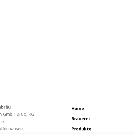
nbräu
Home
h GmbH & Co. KG
Brauerei
z 5
affenhausen
Produkte