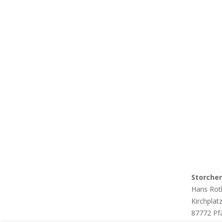
Storche
Hans Rot
Kirchplat
87772 Pf