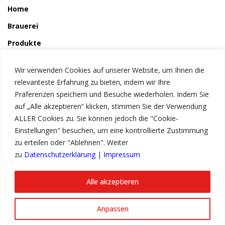
Home
Brauerei
Produkte
So wird´s gemacht
Wir verwenden Cookies auf unserer Website, um Ihnen die
Störchle
relevanteste Erfahrung zu bieten, indem wir Ihre
Präferenzen speichern und Besuche wiederholen. Indem Sie
auf „Alle akzeptieren“ klicken, stimmen Sie der Verwendung
Service
ALLER Cookies zu. Sie können jedoch die "Cookie-
News
Einstellungen" besuchen, um eine kontrollierte Zustimmung
zu erteilen oder "Ablehnen". Weiter
Kontakt
zu
Datenschutzerklärung
|
Impressum
Impressum
Datenschutzerklärung
Alle akzeptieren
Anpassen
© Copyright 2023 Storchenbräu