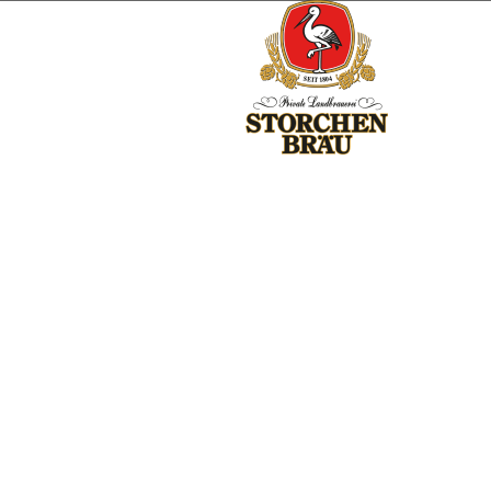
Storchennest auf altem Eiskeller