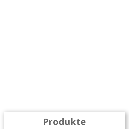
installiert
AdminStorchenbraeu
Mai 2, 2017
Eiskeller
,
Osternest
,
Pfaffenhausen
,
Storchennest
,
Storchenpaar
0 comments
Read more
Produkte