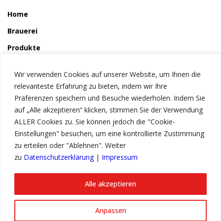
Home
Brauerei
Produkte
So wird´s gemacht
Wir verwenden Cookies auf unserer Website, um Ihnen die
Störchle
relevanteste Erfahrung zu bieten, indem wir Ihre
Präferenzen speichern und Besuche wiederholen. Indem Sie
auf „Alle akzeptieren“ klicken, stimmen Sie der Verwendung
Service
ALLER Cookies zu. Sie können jedoch die "Cookie-
News
Einstellungen" besuchen, um eine kontrollierte Zustimmung
zu erteilen oder "Ablehnen". Weiter
Kontakt
zu
Datenschutzerklärung
|
Impressum
Impressum
Datenschutzerklärung
Alle akzeptieren
Anpassen
© Copyright 2023 Storchenbräu