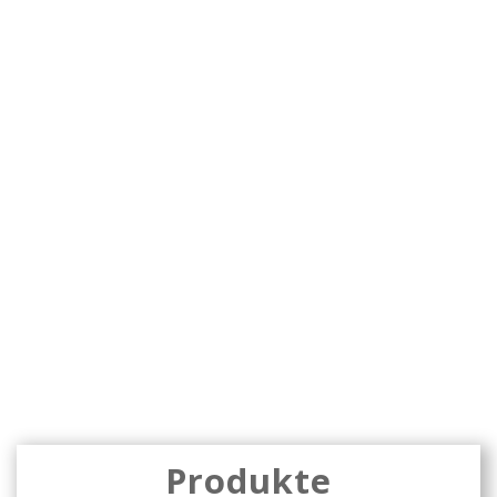
Der Weißstorch ist eingeflogen
AdminStorchenbraeu
Juli 5, 2015
Hefeweizen
,
Pfaffenhausen
,
Storchenbräu
,
Weißstorch
,
Weizenbier
0 comments
Read more
Produkte